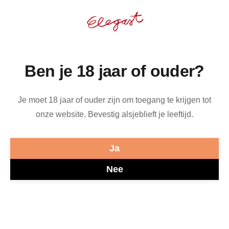
Ben je 18 jaar of ouder?
33cl Farmhouse Saison
Je moet 18 jaar of ouder zijn om toegang te krijgen tot
Prijs
€ 3,99
onze website. Bevestig alsjeblieft je leeftijd.
Volle en droge cider van appels, gefermenteerd met
saison gist. Een toegankelijke cider met een
Ja
herkenbaar appel-aroma en subtiele 'farmhouse'-
geur. Aards en licht bittere tonen.
Nee
Aantal